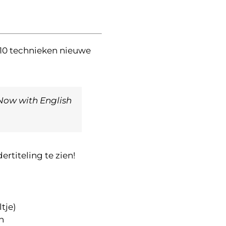
 10 technieken nieuwe
Now with English
rtiteling te zien!
tje)
n