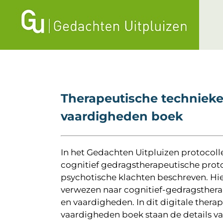
Ga
naar
inhoud
Therapeutische techniek
vaardigheden boek
In het Gedachten Uitpluizen protocol
cognitief gedragstherapeutische prot
psychotische klachten beschreven. Hi
verwezen naar cognitief-gedragsther
en vaardigheden. In dit digitale thera
vaardigheden boek staan de details v