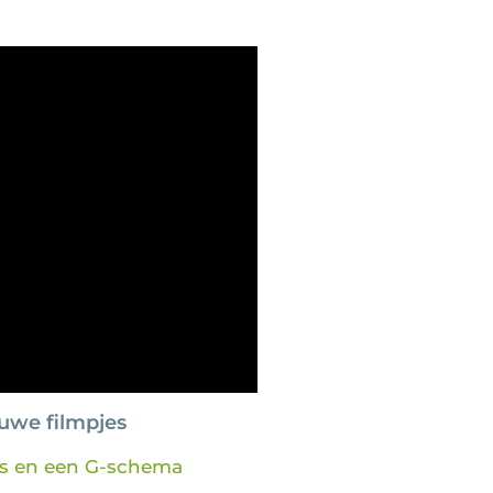
uwe filmpjes
’s en een G-schema