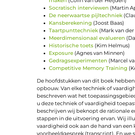
maken
(Colin van der Heijden)
Socratisch interviewen
(Martin A
De neerwaartse pijltechniek
(Cla
Kansberekening
(Joost Baas)
Taartpunttechniek
(Mark van der
Meerdimensionaal evalueren
(Da
Historische toets
(Kim Helmus)
Exposure
(Agnes van Minnen)
Gedragsexperimenten
(Marcel va
Competitive Memory Training
(K
De hoofdstukken van dit boek hebben
opbouw. Van elke techniek of vaardigh
beschreven wat het toepassingsgebied
u deze techniek of vaardigheid toepas
beschrijven wij beknopt de rationale 
stappen in de uitvoering ervan. Wij ill
vaardigheid ook aan de hand van een k
voorbeeldgesprek (transcript). En we s