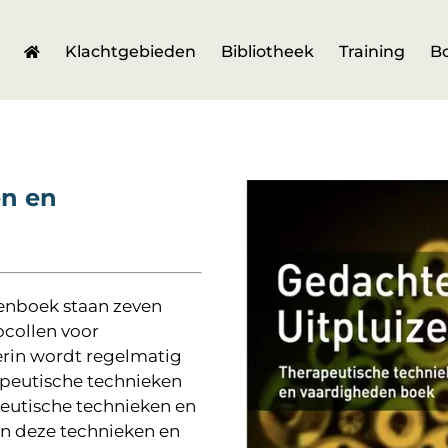
Klachtgebieden
Bibliotheek
Training
B
en en
lenboek staan zeven
ocollen voor
erin wordt regelmatig
apeutische technieken
peutische technieken en
an deze technieken en