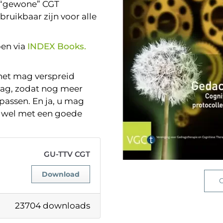
e “gewone” CGT
ruikbaar zijn voor alle
pen via
INDEX Books.
 het mag verspreid
raag, zodat nog meer
assen. En ja, u mag
k wel met een goede
GU-TTV CGT
Download
G
23704 downloads