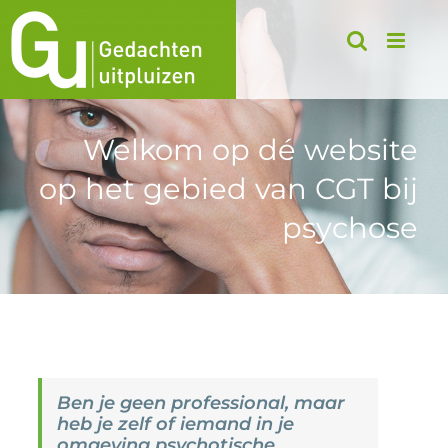
Ga
naar
inhoud
Welkom op dé website
op het gebied van CGT bij
psychose
Ben je geen professional, maar
heb je zelf of iemand in je
omgeving psychotische