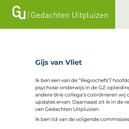
Ga
naar
inhoud
Gijs van Vliet
Ik ben een van de “Regiochefs”/ hoof
psychose-onderwijs in de GZ-opleidi
andere drie collega’s coördineren wij 
updates ervan. Daarnaast zit ik in de 
van Gedachten Uitpluizen.
Ik ben lid van de volgende commissies