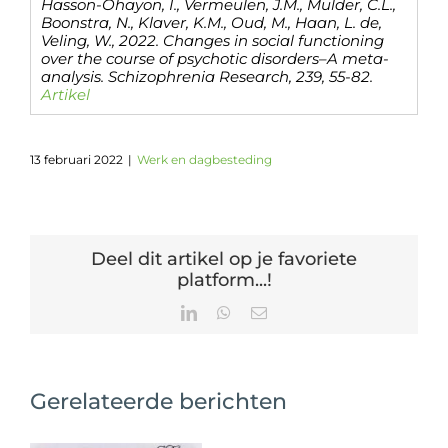
Hasson-Ohayon, I., Vermeulen, J.M., Mulder, C.L.,
Boonstra, N., Klaver, K.M., Oud, M., Haan, L. de,
Veling, W., 2022. Changes in social functioning
over the course of psychotic disorders–A meta-
analysis. Schizophrenia Research, 239, 55-82.
Artikel
13 februari 2022
|
Werk en dagbesteding
Deel dit artikel op je favoriete
platform...!
LinkedIn
WhatsApp
E-
mail
Gerelateerde berichten