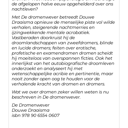
de afgelopen halve eeuw opgehelderd over ons
nachtleven?
Met De dromenwever betreedt Douwe
Draaisma opnieuw de menselijke piste vol wilde
verhalen, steigerende nachtmerries en
ijzingwekkende mentale acrobatiek.
Vastberaden doorkruist hij de
droomlandschappen van zweefdromers, blinde
en lucide dromers; feiten over erotische,
profetische en examendromen dromen scheidt
hij moeiteloos van overspannen ficties. Ook het
innerlijkst van het autobiografische droomleven
onderzoekt en analyseert hij met
wetenschappelijke acribie en pertinentie, maar
nooit zonder open oog te houden voor de
verhalende kracht van dromen en dromers.
Wat we over dromen zeker willen weten is nu
beschreven in De dromenwever.
De Dromenwever
Douwe Draaisma
isbn 978 90 6554 0607