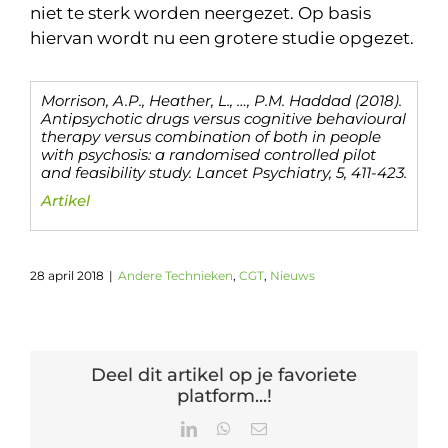
niet te sterk worden neergezet. Op basis
hiervan wordt nu een grotere studie opgezet.
Morrison, A.P., Heather, L., …, P.M. Haddad (2018).
Antipsychotic drugs versus cognitive behavioural
therapy versus combination of both in people
with psychosis: a randomised controlled pilot
and feasibility study. Lancet Psychiatry, 5, 411-423.
Artikel
28 april 2018
|
Andere Technieken
,
CGT
,
Nieuws
Deel dit artikel op je favoriete
platform...!
LinkedIn
WhatsApp
E-
mail