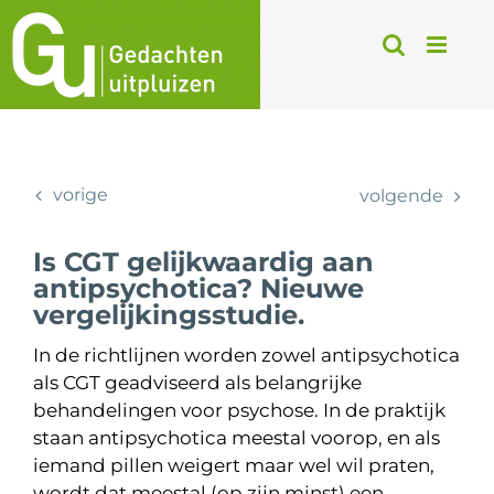
Ga
naar
inhoud
vorige
volgende
Is CGT gelijkwaardig aan
antipsychotica? Nieuwe
vergelijkingsstudie.
In de richtlijnen worden zowel antipsychotica
als CGT geadviseerd als belangrijke
behandelingen voor psychose. In de praktijk
staan antipsychotica meestal voorop, en als
iemand pillen weigert maar wel wil praten,
wordt dat meestal (op zijn minst) een