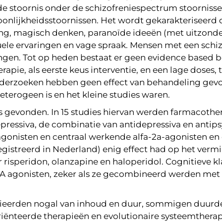
de stoornis onder de schizofreniespectrum stoornisse
onlijkheidsstoornissen. Het wordt gekarakteriseerd 
ing, magisch denken, paranoïde ideeën (met uitzond
e ervaringen en vage spraak. Mensen met een schizo
ngen. Tot op heden bestaat er geen evidence based be
apie, als eerste keus interventie, en een lage doses
 onderzoeken hebben geen effect van behandeling g
eterogeen is en het kleine studies waren.
es gevonden. In 15 studies hiervan werden farmacothe
epressiva, de combinatie van antidepressiva en anti
agonisten en centraal werkende alfa-2a-agonisten e
registreerd in Nederland) enig effect had op het verm
isperidon, olanzapine en haloperidol. Cognitieve kl
2A agonisten, zeker als ze gecombineerd werden met 
ieerden nogal van inhoud en duur, sommigen duurd
ënteerde therapieën en evolutionaire systeemtherap