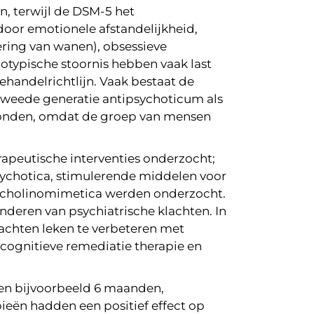
n, terwijl de DSM-5 het
door emotionele afstandelijkheid,
ering van wanen), obsessieve
typische stoornis hebben vaak last
handelrichtlijn. Vaak bestaat de
, tweede generatie antipsychoticum als
evonden, omdat de groep van mensen
rapeutische interventies onderzocht;
psychotica, stimulerende middelen voor
n cholinomimetica werden onderzocht.
inderen van psychiatrische klachten. In
achten leken te verbeteren met
cognitieve remediatie therapie en
en bijvoorbeeld 6 maanden,
ieën hadden een positief effect op