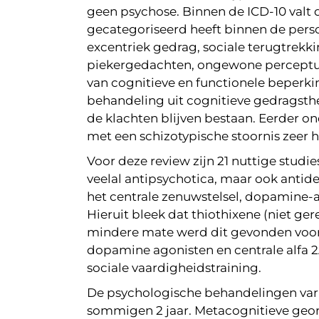
geen psychose. Binnen de ICD-10 valt 
gecategoriseerd heeft binnen de perso
excentriek gedrag, sociale terugtrekk
piekergedachten, ongewone perceptuel
van cognitieve en functionele beperki
behandeling uit cognitieve gedragsther
de klachten blijven bestaan. Eerder
met een schizotypische stoornis zeer h
Voor deze review zijn 21 nuttige studi
veelal antipsychotica, maar ook antid
het centrale zenuwstelsel, dopamine-
Hieruit bleek dat thiothixene (niet ge
mindere mate werd dit gevonden voor r
dopamine agonisten en centrale alfa 
sociale vaardigheidstraining.
De psychologische behandelingen var
sommigen 2 jaar. Metacognitieve geori