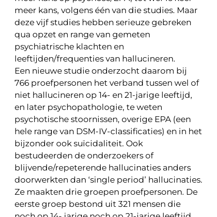
meer kans, volgens één van die studies. Maar
deze vijf studies hebben serieuze gebreken
qua opzet en range van gemeten
psychiatrische klachten en
leeftijden/frequenties van hallucineren.
Een nieuwe studie onderzocht daarom bij
766 proefpersonen het verband tussen wel of
niet hallucineren op 14- en 21-jarige leeftijd,
en later psychopathologie, te weten
psychotische stoornissen, overige EPA (een
hele range van DSM-IV-classificaties) en in het
bijzonder ook suïcidaliteit. Ook
bestudeerden de onderzoekers of
blijvende/repeterende hallucinaties anders
doorwerkten dan ‘single period’ hallucinaties.
Ze maakten drie groepen proefpersonen. De
eerste groep bestond uit 321 mensen die
noch op 14- jarige noch op 21-jarige leeftijd