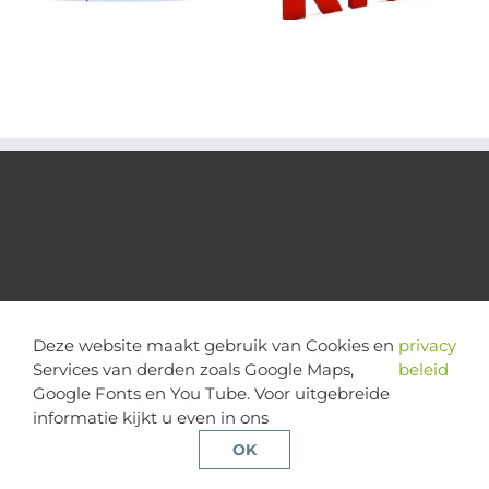
Deze website maakt gebruik van Cookies en
privacy
Services van derden zoals Google Maps,
beleid
Google Fonts en You Tube. Voor uitgebreide
informatie kijkt u even in ons
copyright 2024 | alle rechten voorbehouden - Stichting Cognitie
en Psychose | website door
Multimediafabriek
OK