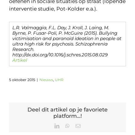
oefenen in sociale situaties op straat (lopende
interventie studie, Pot-Kolder e.a.).
L.R. Valmaggia, F.L. Day, J. Kroll, J. Laing, M.
Byrne, P. Fusar-Poli, P. McGuire (2015). Bullying
victimisation and paranoid ideation in people at
ultra high risk for psychosis. Schizophrenia
Research.
http://dx.doi.org/10.1016/j.schres.2015.08.029
Artikel
5 oktober 2015
|
Nieuws
,
UHR
Deel dit artikel op je favoriete
platform...!
LinkedIn
WhatsApp
E-
mail