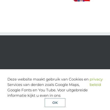
Deze website maakt gebruik van Cookies en
privacy
Services van derden zoals Google Maps,
beleid
Google Fonts en You Tube. Voor uitgebreide
informatie kijkt u even in ons
copyright 2024 | alle rechten voorbehouden - Stichting Cognitie
en Psychose | website door
Multimediafabriek
OK