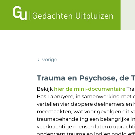
Ga
naar
inhoud
vorige
Trauma en Psychose, de 
Bekijk
hier de mini-documentaire
Tra
Bas Labruyere, in samenwerking met d
vertellen vier dappere deelnemers en h
meemaakten, wat voor gevolgen dit v
traumabehandeling een belangrijke in
veerkrachtige mensen laten op prachti
onderwerp trauma en indien nodig ef