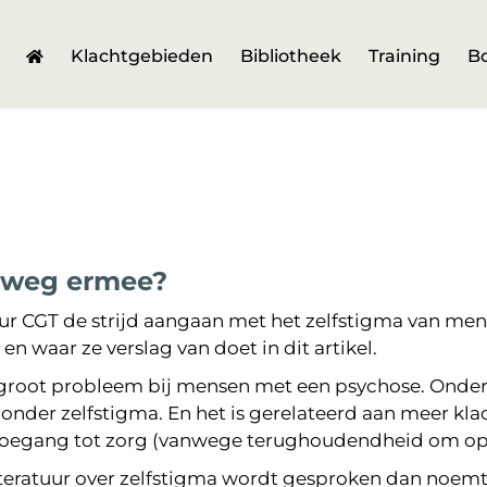
Klachtgebieden
Bibliotheek
Training
B
n weg ermee?
r CGT de strijd aangaan met het zelfstigma van men
n waar ze verslag van doet in dit artikel.
groot probleem bij mensen met een psychose. Onderzo
nder zelfstigma. En het is gerelateerd aan meer klac
 toegang tot zorg (vanwege terughoudendheid om open
e literatuur over zelfstigma wordt gesproken dan noe