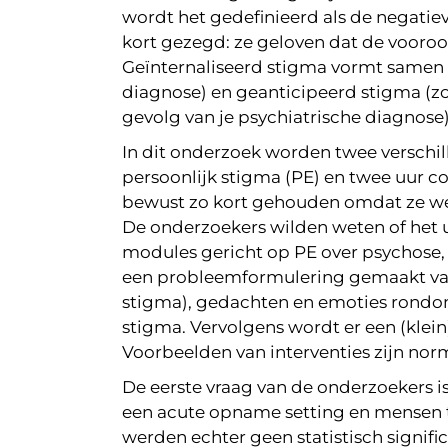
wordt het gedefinieerd als de negati
kort gezegd: ze geloven dat de vooroo
Geïnternaliseerd stigma vormt samen m
diagnose) en geanticipeerd stigma (zo
gevolg van je psychiatrische diagnose)
In dit onderzoek worden twee verschil
persoonlijk stigma (PE) en twee uur co
bewust zo kort gehouden omdat ze w
De onderzoekers wilden weten of het uit
modules gericht op PE over psychose, 
een probleemformulering gemaakt van 
stigma), gedachten en emoties rondom
stigma. Vervolgens wordt er een (klei
Voorbeelden van interventies zijn no
De eerste vraag van de onderzoekers i
een acute opname setting en mensen t
werden echter geen statistisch signifi