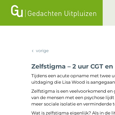
Ga
naar
inhoud
vorige
Zelfstigma – 2 uur CGT e
Tijdens een acute opname met twee uu
uitdaging die Lisa Wood is aangegaan e
Zelfstigma is een veelvoorkomend en 
van de mensen met een psychose lijdt o
meer sociale isolatie en verminderde
Wat is zelfstigma eigenlijk? Als in d