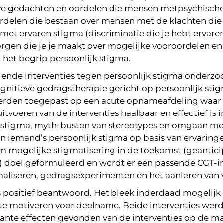
eve gedachten en oordelen die mensen metpsychische 
rdelen die bestaan over mensen met de klachten die 
et ervaren stigma (discriminatie die je hebt ervaren 
rgen die je je maakt over mogelijke vooroordelen en 
 het begrip persoonlijk stigma.
lende interventies tegen persoonlijk stigma onderzo
gnitieve gedragstherapie gericht op persoonlijk stigm
erden toegepast op een acute opnameafdeling waar
voeren van de interventies haalbaar en effectief is in
stigma, myth-busten van stereotypes en omgaan met s
iemand’s persoonlijk stigma op basis van ervaringe
 mogelijke stigmatisering in de toekomst (geantici
n) doel geformuleerd en wordt er een passende CGT-in
rmaliseren, gedragsexperimenten en het aanleren van
s positief beantwoord. Het bleek inderdaad mogelijk o
e motiveren voor deelname. Beide interventies werd
cante effecten gevonden van de interventies op de ma