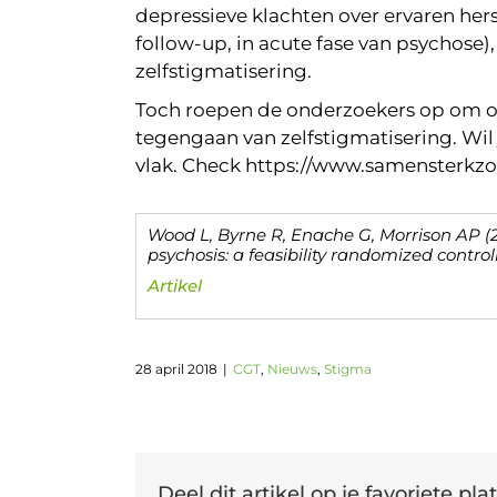
depressieve klachten over ervaren herst
follow-up, in acute fase van psychose
zelfstigmatisering.
Toch roepen de onderzoekers op om o
tegengaan van zelfstigmatisering. Wi
vlak. Check https://www.samensterkz
Wood L, Byrne R, Enache G, Morrison AP (20
psychosis: a feasibility randomized controll
Artikel
28 april 2018
|
CGT
,
Nieuws
,
Stigma
Deel dit artikel op je favoriete plat