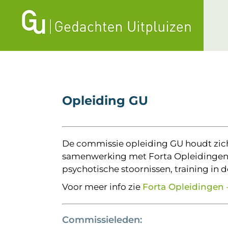
Ga
naar
inhoud
Opleiding GU
De commissie opleiding GU houdt zich
samenwerking met Forta Opleidingen. Di
psychotische stoornissen, training i
Voor meer info zie
Forta Opleidingen –
Commissieleden: