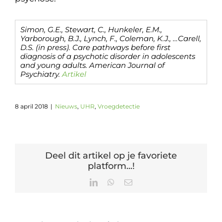
Simon, G.E., Stewart, C., Hunkeler, E.M.,
Yarborough, B.J., Lynch, F., Coleman, K.J., …Carell,
D.S. (in press). Care pathways before first
diagnosis of a psychotic disorder in adolescents
and young adults. American Journal of
Psychiatry.
Artikel
8 april 2018
|
Nieuws
,
UHR
,
Vroegdetectie
Deel dit artikel op je favoriete
platform...!
LinkedIn
WhatsApp
E-
mail