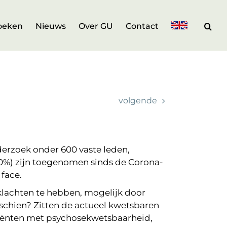
oeken
Nieuws
Over GU
Contact
volgende
erzoek onder 600 vaste leden,
40%) zijn toegenomen sinds de Corona-
face.
klachten te hebben, mogelijk door
sschien? Zitten de actueel kwetsbaren
liënten met psychosekwetsbaarheid,