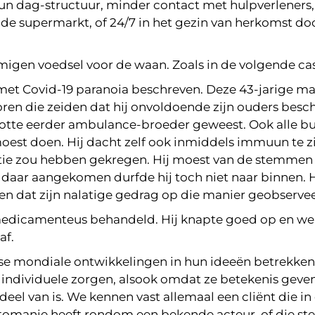
 hun dag-structuur, minder contact met hulpverleners, 
e supermarkt, of 24/7 in het gezin van herkomst d
igen voedsel voor de waan. Zoals in de volgende ca
 met Covid-19 paranoia beschreven. Deze 43-jarige m
en die zeiden dat hij onvoldoende zijn ouders besc
nslotte eerder ambulance-broeder geweest. Ook alle
s moest doen. Hij dacht zelf ook inmiddels immuun te zi
ie zou hebben gekregen. Hij moest van de stemmen 
r daar aangekomen durfde hij toch niet naar binnen. H
en dat zijn nalatige gedrag op die manier geobserve
dicamenteus behandeld. Hij knapte goed op en wer
af.
e mondiale ontwikkelingen in hun ideeën betrekken. 
ndividuele zorgen, alsook omdat ze betekenis geven 
eel van is. We kennen vast allemaal een cliënt die 
erotomanie heeft rondom een bekende acteur, of die 