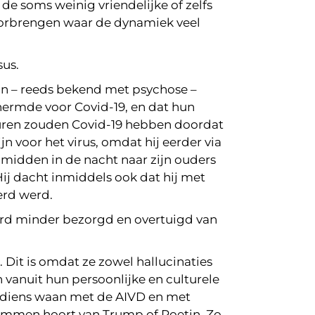
de soms weinig vriendelijke of zelfs
oorbrengen waar de dynamiek veel
sus.
an – reeds bekend met psychose –
hermde voor Covid-19, en dat hun
 buren zouden Covid-19 hebben doordat
jn voor het virus, omdat hij eerder via
midden in de nacht naar zijn ouders
ij dacht inmiddels ook dat hij met
erd werd.
d minder bezorgd en overtuigd van
Dit is omdat ze zowel hallucinaties
vanuit hun persoonlijke en culturele
in diens waan met de AIVD en met
stemmen hoort van Trump of Poetin. Zo