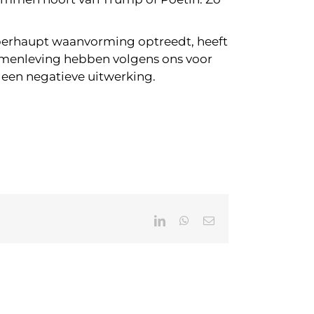
r überhaupt waanvorming optreedt, heeft
samenleving hebben volgens ons voor
een negatieve uitwerking.
LinkedIn
WhatsApp
E-
mail