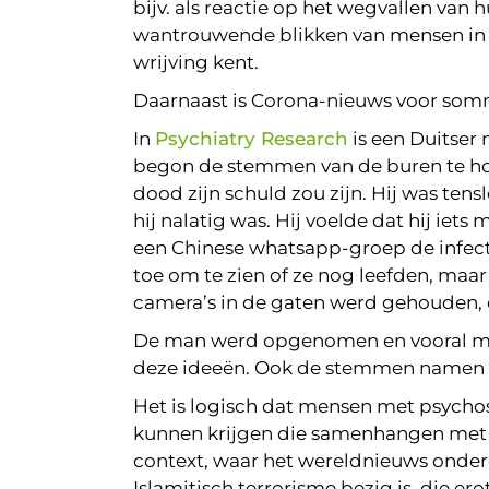
bijv. als reactie op het wegvallen van
wantrouwende blikken van mensen in d
wrijving kent.
Daarnaast is Corona-nieuws voor somm
In
Psychiatry Research
is een Duitser
begon de stemmen van de buren te hor
dood zijn schuld zou zijn. Hij was te
hij nalatig was. Hij voelde dat hij iet
een Chinese whatsapp-groep de infect
toe om te zien of ze nog leefden, maa
camera’s in de gaten werd gehouden, 
De man werd opgenomen en vooral me
deze ideeën. Ook de stemmen namen 
Het is logisch dat mensen met psychos
kunnen krijgen die samenhangen met i
context, waar het wereldnieuws onderd
Islamitisch terrorisme bezig is, die 