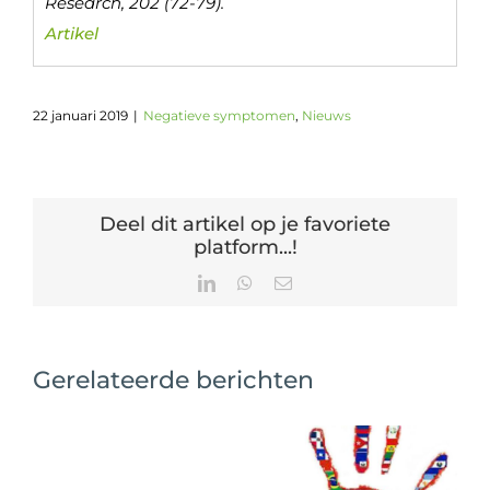
Research, 202 (72-79).
Artikel
22 januari 2019
|
Negatieve symptomen
,
Nieuws
Deel dit artikel op je favoriete
platform...!
LinkedIn
WhatsApp
E-
mail
Gerelateerde berichten