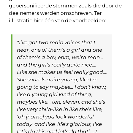
gepersonifieerde stemmen zoals die door de
deelnemers werden omschreven. Ter
illustratie hier één van de voorbeelden:
“I’ve got two main voices that I
hear, one of them’s a girl and one
of them’s a boy, ehm, weird man…
and the girl’s really quite nice….
Like she makes us feel really good.…
She sounds quite young, like I’m
going to say maybes… I don’t know,
like a young girl kind of thing,
maybes like… ten, eleven, and she’s
like very child-like in like she’s like,
‘oh [name] you look wonderful
today’ and like ‘life’s glorious, like
let’s do this and let’s do that’…. I