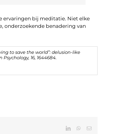
 ervaringen bij meditatie. Niet elke
ige, onderzoekende benadering van
 trying to save the world”: delusion-like
in Psychology
,
16
, 1644684.
LinkedIn
WhatsApp
E-
mail