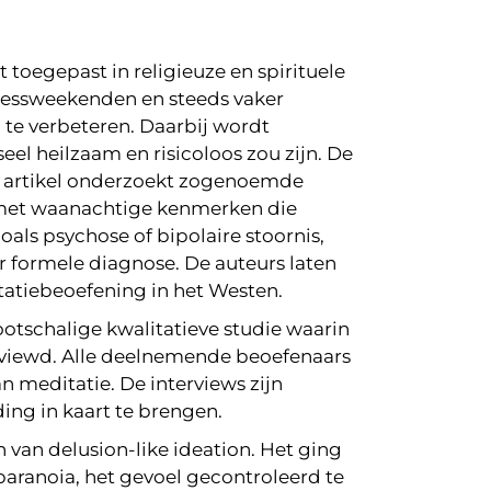
 toegepast in religieuze en spirituele
nessweekenden en steeds vaker
te verbeteren. Daarbij wordt
el heilzaam en risicoloos zou zijn. De
en artikel onderzoekt zogenoemde
 met waanachtige kenmerken die
ls psychose of bipolaire stoornis,
r formele diagnose. De auteurs laten
tatiebeoefening in het Westen.
ootschalige kwalitatieve studie waarin
terviewd. Alle deelnemende beoefenaars
 meditatie. De interviews zijn
ing in kaart te brengen.
 van delusion-like ideation. Het ging
paranoia, het gevoel gecontroleerd te