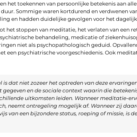
n het toekennen van persoonlijke betekenis aan all
en duur. Sommige waren kortdurend en verdwenen vanz
ing en hadden duidelijke gevolgen voor het dagelijk
tot het stoppen van meditatie, het verlaten van een re
psychiatrische behandeling, medicatie of ziekenhuis
ngen niet als psychopathologisch geduid. Opvallend 
 een psychiatrische voorgeschiedenis. Ook meditatie-
kel is dat niet zozeer het optreden van deze ervaringe
 gegeven en de sociale context waarin die betekenis
rschillende uitkomsten leiden. Wanneer meditatie-e
isch, neemt ontregeling mogelijk af. Wanneer zij daar
s van een bijzondere status, roeping of missie, is d