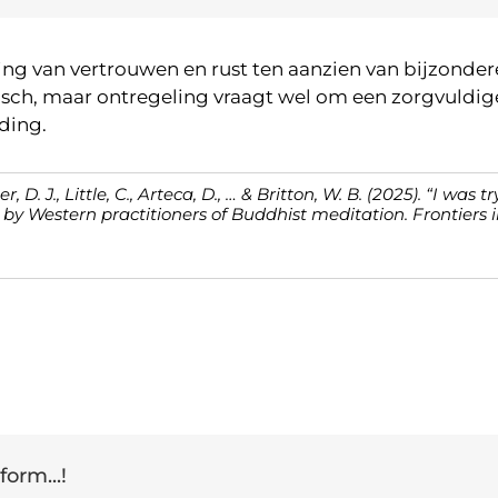
ng van vertrouwen en rust ten aanzien van bijzondere
tisch, maar ontregeling vraagt wel om een zorgvuld
ding.
r, D. J., Little, C., Arteca, D., … & Britton, W. B. (2025). “I was
 by Western practitioners of Buddhist meditation.
Frontiers 
form...!