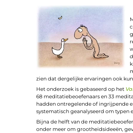
M
c
g
r
w
d
k
m
zien dat dergelijke ervaringen ook ku
Het onderzoek is gebaseerd op het
Va
68 meditatiebeoefenaars en 33 meditat
hadden ontregelende of ingrijpende er
systematisch geanalyseerd om typen er
Bijna de helft van de meditatiebeoefe
onder meer om grootheidsideeën, gevoe