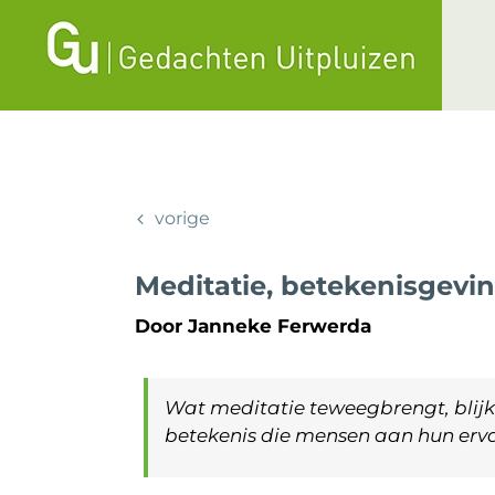
Ga
naar
inhoud
vorige
Meditatie, betekenisgevi
Door Janneke Ferwerda
Wat meditatie teweegbrengt, blij
betekenis die mensen aan hun erv