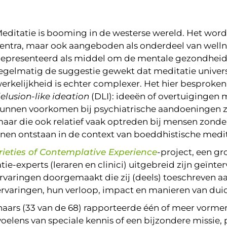
editatie is booming in de westerse wereld. Het wordt
entra, maar ook aangeboden als onderdeel van well
epresenteerd als middel om de mentale gezondheid 
egelmatig de suggestie gewekt dat meditatie universe
erkelijkheid is echter complexer. Het hier besprok
elusion-like ideation
(DLI): ideeën of overtuigingen
unnen voorkomen bij psychiatrische aandoeningen zoa
aar die ook relatief vaak optreden bij mensen zonde
nnen ontstaan in de context van boeddhistische medi
rieties of Contemplative Experience
-project, een gr
ie-experts (leraren en clinici) uitgebreid zijn geïn
varingen doorgemaakt die zij (deels) toeschreven aan
varingen, hun verloop, impact en manieren van duid
naars (33 van de 68) rapporteerde één of meer vormen
lens van speciale kennis of een bijzondere missie, 