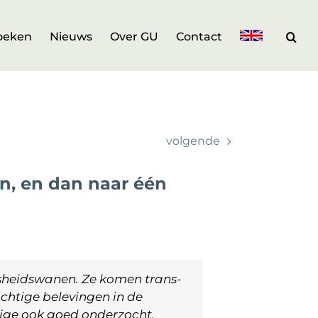
oeken
Nieuws
Over GU
Contact
volgende
n, en dan naar één
sheidswanen. Ze komen trans-
chtige belevingen in de
mige ook goed onderzocht.