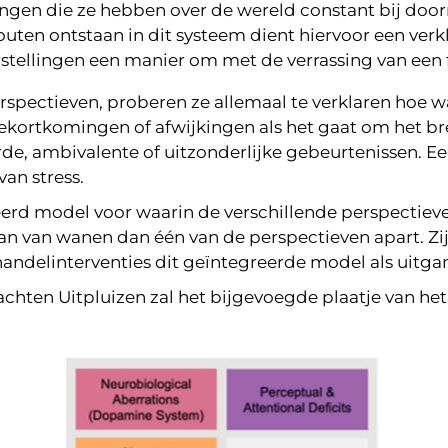
ingen die ze hebben over de wereld constant bij doo
uten ontstaan in dit systeem dient hiervoor een ver
rstellingen een manier om met de verrassing van een 
perspectieven, proberen ze allemaal te verklaren hoe
 tekortkomingen of afwijkingen als het gaat om het br
e, ambivalente of uitzonderlijke gebeurtenissen. Ee
van stress.
reerd model voor waarin de verschillende perspecti
n van wanen dan één van de perspectieven apart. Zij
andelinterventies dit geïntegreerde model als uitg
chten Uitpluizen zal het bijgevoegde plaatje van he