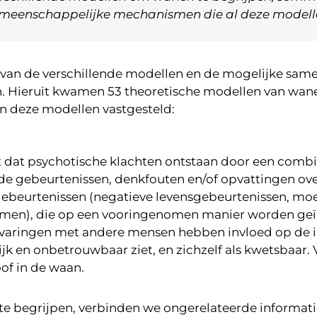
 gemeenschappelijke mechanismen die al deze model
 van de verschillende modellen en de mogelijke sa
. Hieruit kwamen 53 theoretische modellen van wanen
n deze modellen vastgesteld:
it dat psychotische klachten ontstaan door een comb
de gebeurtenissen, denkfouten en/of opvattingen ov
ebeurtenissen (negatieve levensgebeurtenissen, moeil
men), die op een vooringenomen manier worden geïnt
rvaringen met andere mensen hebben invloed op de i
jk en onbetrouwbaar ziet, en zichzelf als kwetsbaar.
of in de waan.
e begrijpen, verbinden we ongerelateerde informatie