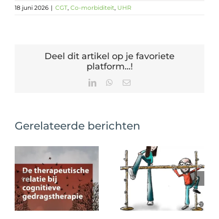
18 juni 2026
|
CGT
,
Co-morbiditeit
,
UHR
Deel dit artikel op je favoriete
platform...!
LinkedIn
WhatsApp
E-
mail
Gerelateerde berichten