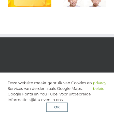
Deze website maakt gebruik van Cookies en
privacy
Services van derden zoals Google Maps,
beleid
Google Fonts en You Tube. Voor uitgebreide
informatie kijkt u even in ons
copyright 2024 | alle rechten voorbehouden - Stichting Cognitie
en Psychose | website door
Multimediafabriek
OK