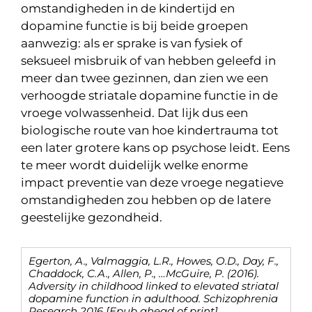
omstandigheden in de kindertijd en
dopamine functie is bij beide groepen
aanwezig: als er sprake is van fysiek of
seksueel misbruik of van hebben geleefd in
meer dan twee gezinnen, dan zien we een
verhoogde striatale dopamine functie in de
vroege volwassenheid. Dat lijk dus een
biologische route van hoe kindertrauma tot
een later grotere kans op psychose leidt. Eens
te meer wordt duidelijk welke enorme
impact preventie van deze vroege negatieve
omstandigheden zou hebben op de latere
geestelijke gezondheid.
Egerton, A., Valmaggia, L.R., Howes, O.D., Day, F.,
Chaddock, C.A., Allen, P., …McGuire, P. (2016).
Adversity in childhood linked to elevated striatal
dopamine function in adulthood. Schizophrenia
Research 2016 [Epub ahead of print]