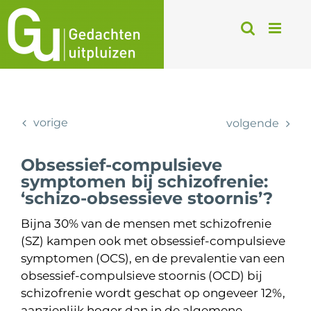
Ga
naar
inhoud
vorige
volgende
Obsessief-compulsieve
symptomen bij schizofrenie:
‘schizo-obsessieve stoornis’?
Bijna 30% van de mensen met schizofrenie
(SZ) kampen ook met obsessief-compulsieve
symptomen (OCS), en de prevalentie van een
obsessief-compulsieve stoornis (OCD) bij
schizofrenie wordt geschat op ongeveer 12%,
aanzienlijk hoger dan in de algemene