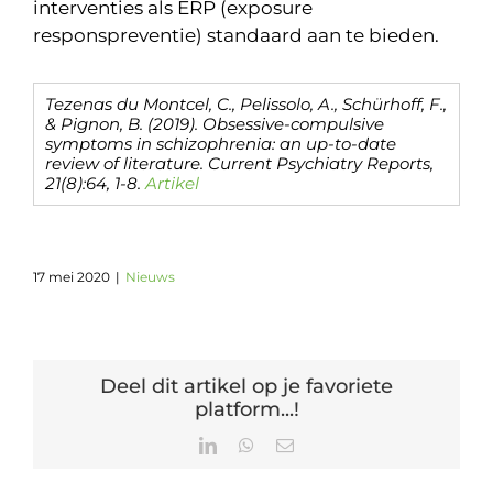
interventies als ERP (exposure
responspreventie) standaard aan te bieden.
Tezenas du Montcel, C., Pelissolo, A., Schürhoff, F.,
& Pignon, B. (2019). Obsessive-compulsive
symptoms in schizophrenia: an up-to-date
review of literature. Current Psychiatry Reports,
21(8):64, 1-8.
Artikel
17 mei 2020
|
Nieuws
Deel dit artikel op je favoriete
platform...!
LinkedIn
WhatsApp
E-
mail