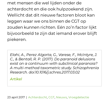
met mensen die wel lijden onder de
achterdocht en die ook hulpzoekend zijn.
Wellicht dat dit nieuwe factoren bloot kan
leggen waar we ons binnen de CGT op
zouden kunnen richten. Eén zo’n factor lijkt
bijvoorbeeld te zijn dat iemand erover blijft
piekeren.
Elahi, A., Perez Algorta, G., Varese, F., McIntyre, J.
C., & Bentall, R. P. (2017). Do paranoid delusions
exist on a continuum with subclinical paranoia?
A multi-method taxometric study. Schizophrenia
Research. doi:10.1016/j.schres.2017.03.02
Artikel
23 april 2017
|
Achterdocht
,
CGT
,
Nieuws
,
Vroegdetectie