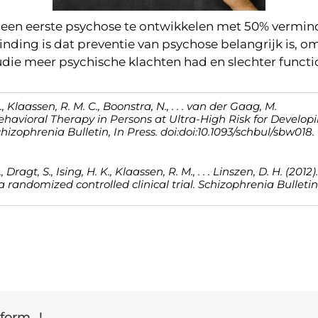
m een eerste psychose te ontwikkelen met 50% verminde
nding is dat preventie van psychose belangrijk is, om
ie meer psychische klachten had en slechter functio
 S., Klaassen, R. M. C., Boonstra, N., . . . van der Gaag, M.
ehavioral Therapy in Persons at Ultra-High Risk for Develop
hizophrenia Bulletin, In Press. doi:doi:10.1093/schbul/sbw018.
 Dragt, S., Ising, H. K., Klaassen, R. M., . . . Linszen, D. H. (2
a randomized controlled clinical trial. Schizophrenia Bulletin, 
form...!