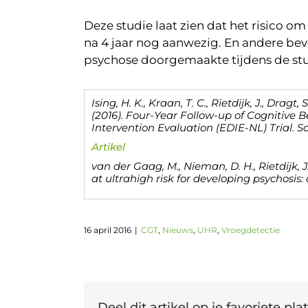
Deze studie laat zien dat het risico o
na 4 jaar nog aanwezig. En andere bevi
psychose doorgemaakte tijdens de stud
Ising, H. K., Kraan, T. C., Rietdijk, J., Dragt,
(2016). Four-Year Follow-up of Cognitive B
Intervention Evaluation (EDIE-NL) Trial. Sc
Artikel
van der Gaag, M., Nieman, D. H., Rietdijk, J.,
at ultrahigh risk for developing psychosis: 
16 april 2016
|
CGT
,
Nieuws
,
UHR
,
Vroegdetectie
Deel dit artikel op je favoriete plat