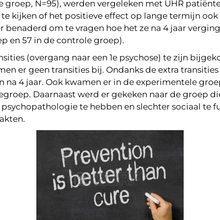
groep, N=95), werden vergeleken met UHR patiënten
te kijken of het positieve effect op lange termijn oo
 benaderd om te vragen hoe het ze na 4 jaar verging
 en 57 in de controle groep).
ansities (overgang naar een 1e psychose) te zijn bijge
n er geen transities bij. Ondanks de extra transities
ijn na 4 jaar. Ook kwamen er in de experimentele gro
groep. Daarnaast werd er gekeken naar de groep die 
sychopathologie te hebben en slechter sociaal te fu
akten.