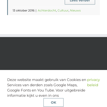
Lees verder
13 oktober 2016
|
Achterdocht
,
Cultuur
,
Nieuws
Deze website maakt gebruik van Cookies en
privacy
Services van derden zoals Google Maps,
beleid
Google Fonts en You Tube. Voor uitgebreide
informatie kijkt u even in ons
copyright 2024 | alle rechten voorbehouden - Stichting Cognitie
en Psychose | website door
Multimediafabriek
OK