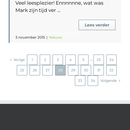
Veel leesplezier! Ennnnnne, wat was
Mark zijn tijd ver …
Lees verder
3 november 2015
|
Nieuws
Vorige
1
2
3
4
5
23
24
···
25
26
27
28
29
30
31
32
33
34
Volgende